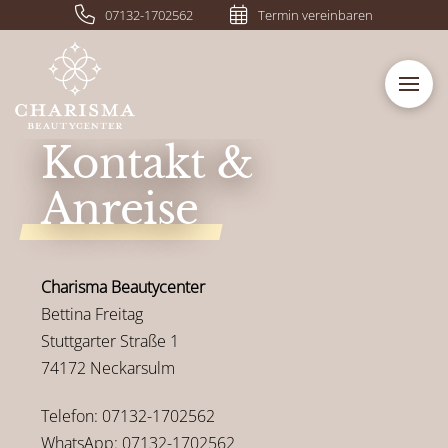
07132-1702562
Termin vereinbaren
Kontakt &
Anreise
Charisma Beautycenter
Bettina Freitag
Stuttgarter Straße 1
74172 Neckarsulm
Telefon: 07132-1702562
WhatsApp: 07132-1702562