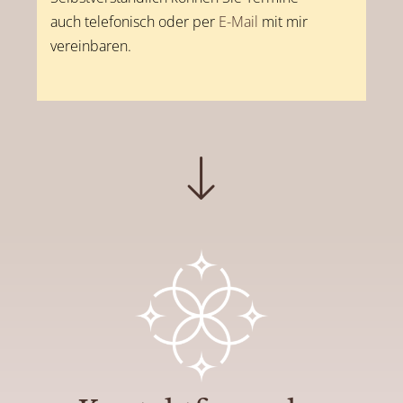
auch
telefonisch
oder per
E-Mail
mit mir
vereinbaren.