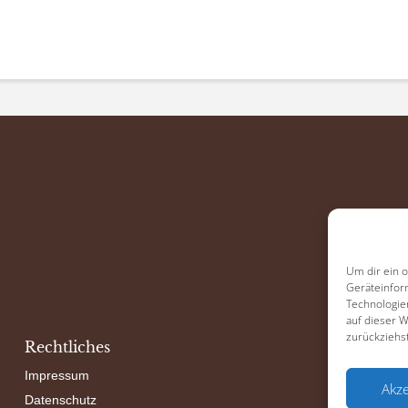
Um dir ein 
Geräteinfor
Technologie
auf dieser 
zurückziehs
Rechtliches
Soc
Impressum
Akze
Datenschutz