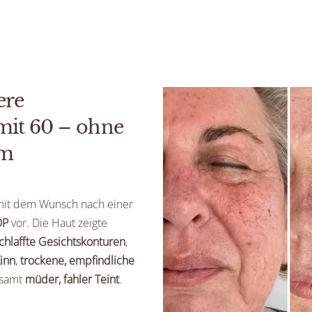
ere
mit 60 – ohne
em
h mit dem Wunsch nach einer
OP
vor. Die Haut zeigte
chlaffte Gesichtskonturen
,
inn
,
trockene, empfindliche
esamt
müder, fahler Teint
.