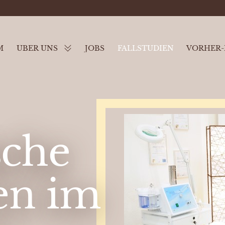
M
ÜBER UNS
JOBS
FALLSTUDIEN
VORHER-
sche
ien im