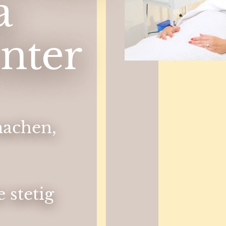
a
nter
machen,
 stetig