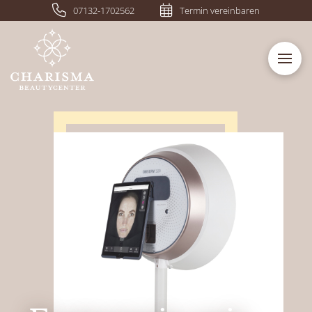
07132-1702562
Termin vereinbaren